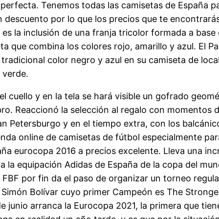
i perfecta. Tenemos todas las camisetas de España p
 descuento por lo que los precios que te encontrará
s la inclusión de una franja tricolor formada a base 
ta que combina los colores rojo, amarillo y azul. El P
radicional color negro y azul en su camiseta de loca
 verde.
n el cuello y en la tela se hará visible un gofrado geo
o. Reaccionó la selección al regalo con momentos de l
n Petersburgo y en el tiempo extra, con los balcáni
nda online de camisetas de fútbol especialmente para
ña eurocopa 2016 a precios excelente. Lleva una incr
la equipación Adidas de España de la copa del mund
 la FBF por fin da el paso de organizar un torneo reg
a Simón Bolívar cuyo primer Campeón es The Stronge
de junio arranca la Eurocopa 2021, la primera que ti