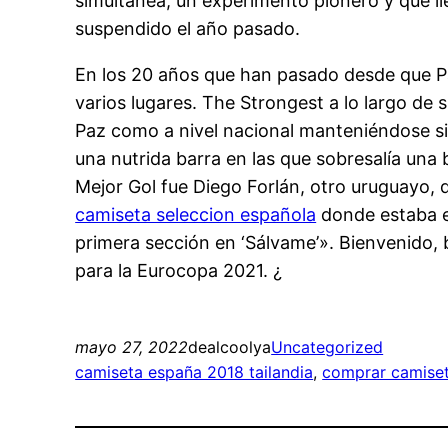
simultánea, un experimento pionero y que lle
suspendido el año pasado.
En los 20 años que han pasado desde que Pa
varios lugares. The Strongest a lo largo de
Paz como a nivel nacional manteniéndose si
una nutrida barra en las que sobresalía una
Mejor Gol fue Diego Forlán, otro uruguayo, q
camiseta seleccion española
donde estaba e
primera sección en ‘Sálvame’». Bienvenido, 
para la Eurocopa 2021. ¿
mayo 27, 2022
dealcoolya
Uncategorized
camiseta españa 2018 tailandia
, 
comprar camiset