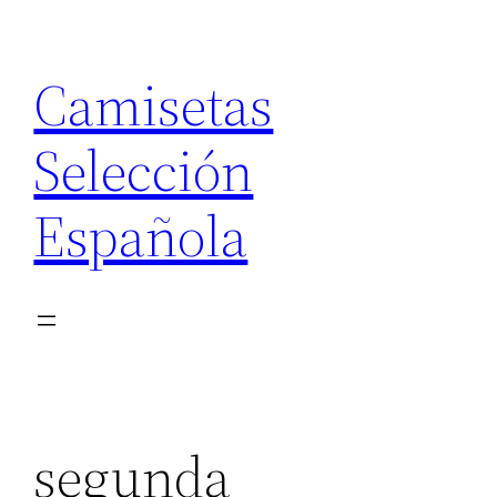
Saltar
al
Camisetas
contenido
Selección
Española
segunda