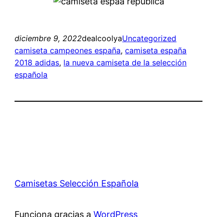
diciembre 9, 2022
dealcoolya
Uncategorized
camiseta campeones españa
, 
camiseta españa
2018 adidas
, 
la nueva camiseta de la selección
española
Camisetas Selección Española
Funciona gracias a
WordPress