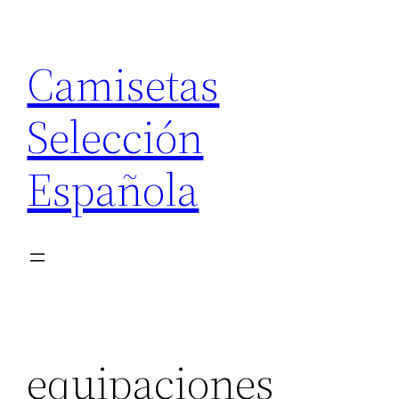
Saltar
al
Camisetas
contenido
Selección
Española
equipaciones