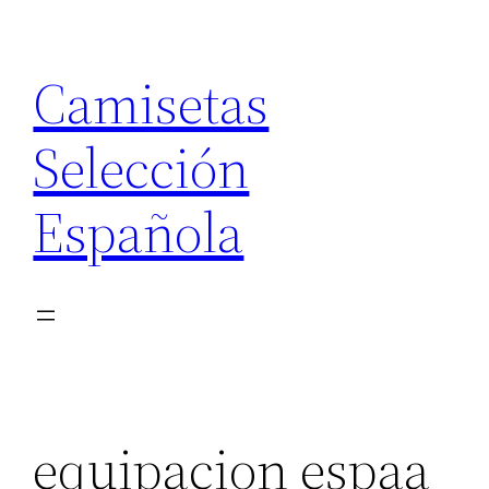
Saltar
al
Camisetas
contenido
Selección
Española
equipacion espaa