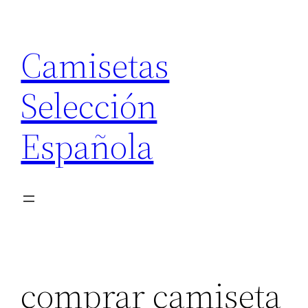
Saltar
al
Camisetas
contenido
Selección
Española
comprar camiseta