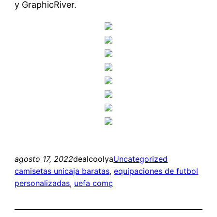
y GraphicRiver.
agosto 17, 2022
dealcoolya
Uncategorized
camisetas unicaja baratas
, 
equipaciones de futbol
personalizadas
, 
uefa comç