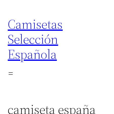
Saltar
al
Camisetas
contenido
Selección
Española
camiseta españa