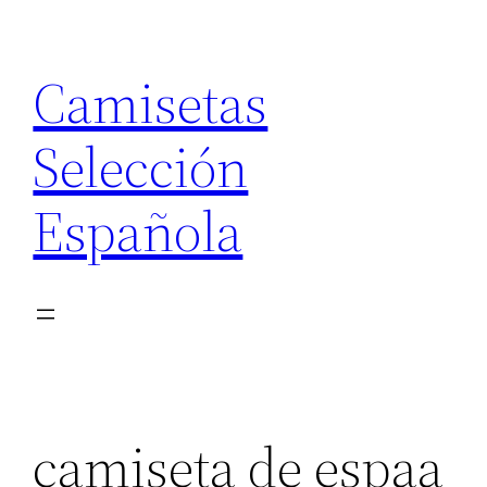
Saltar
al
Camisetas
contenido
Selección
Española
camiseta de espaa