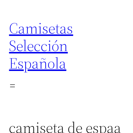
Saltar
al
Camisetas
contenido
Selección
Española
camiseta de espaa