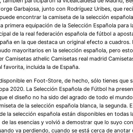
también participaron la vicealcaldesa de Madrid, Bego
orge Garbajosa, junto con Rodríguez Uribes, que reci
puede encontrar la camiseta de la selección española 
 la primera equipación de la Selección Española para 
cipal de la real federación española de fútbol a apo
aña en la que destaca un original efecto a cuadros. 
nudo mayoritarios en la selección española, pero esto
er Camisetas athelic Camisetas real madrid Camiseta
 favorita, incluida la de España.
sponible en Foot-Store, de hecho, sólo tienes que sel
opa 2020. La Selección Española de Fútbol ha presen
 que el diseño no ha sido del agrado de todo el mundo
iseta de la selección española blanca, la segunda. E
e la selección española están disponibles en todas la
o de las esencias y volvió a demostrar que lo suyo con
uando va perdiendo, cuando se está cerca de anotar u