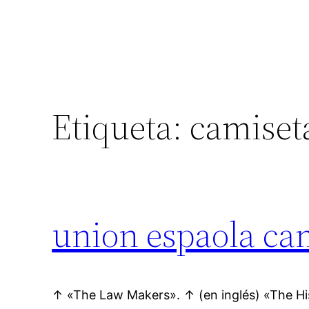
Etiqueta:
camiset
union espaola ca
↑ «The Law Makers». ↑ (en inglés) «The His