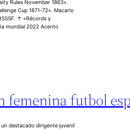
rsity Rules November 1863».
llenge Cup 1871-72». Macario
 RSSSF. ↑ «Récords y
aña mundial 2022 Acento
n femenina futbol es
 un destacado dirigente juvenil