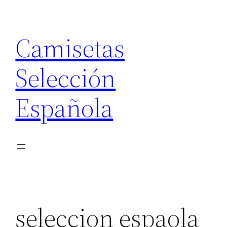
Saltar
al
Camisetas
contenido
Selección
Española
seleccion espaola