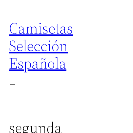
Saltar
al
Camisetas
contenido
Selección
Española
segunda