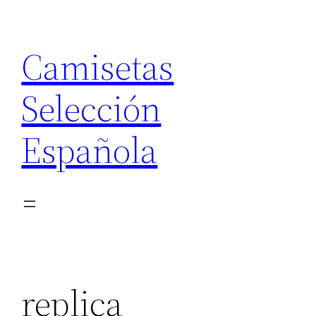
Saltar
al
Camisetas
contenido
Selección
Española
replica