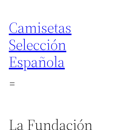
Saltar
al
Camisetas
contenido
Selección
Española
La Fundación