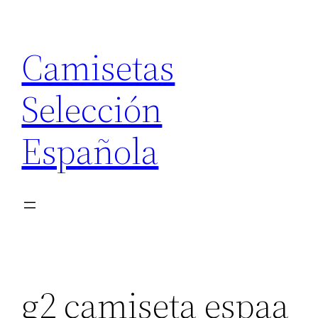
Saltar
al
Camisetas
contenido
Selección
Española
g2 camiseta espaa