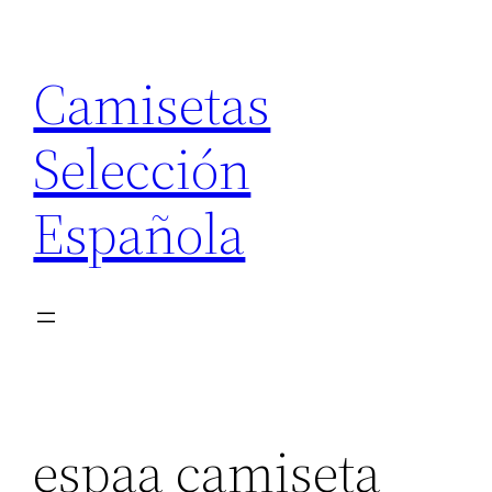
Saltar
al
Camisetas
contenido
Selección
Española
espaa camiseta