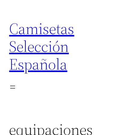
Saltar
al
Camisetas
contenido
Selección
Española
equipaciones