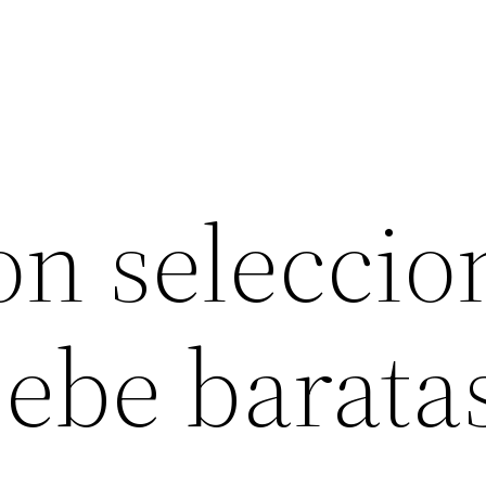
on seleccio
bebe barata