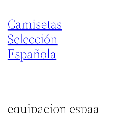
Saltar
al
Camisetas
contenido
Selección
Española
equipacion espaa