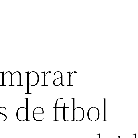
omprar
 de ftbol