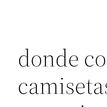
donde c
camisetas