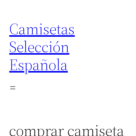
Saltar
al
Camisetas
contenido
Selección
Española
comprar camiseta