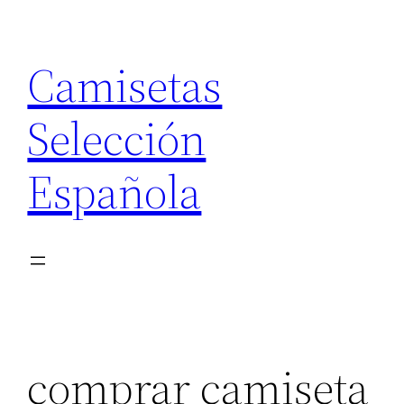
Saltar
al
Camisetas
contenido
Selección
Española
comprar camiseta