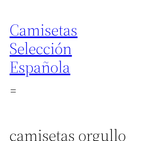
Saltar
al
Camisetas
contenido
Selección
Española
camisetas orgullo