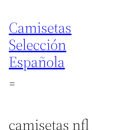
Saltar
al
Camisetas
contenido
Selección
Española
camisetas nfl