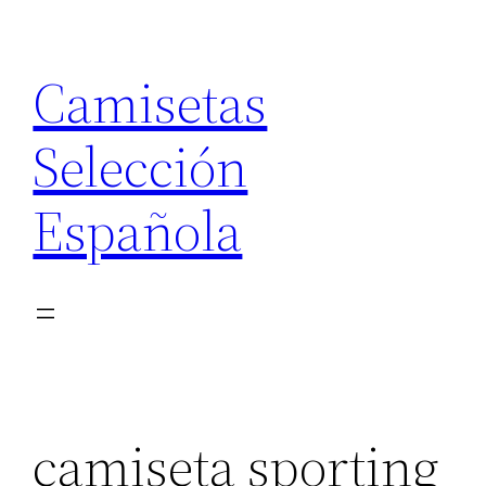
Saltar
al
Camisetas
contenido
Selección
Española
camiseta sporting