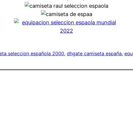
eta seleccion española 2000
, 
dhgate camiseta españa
, 
equ