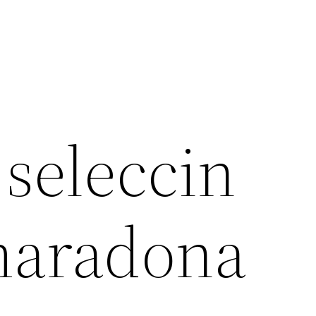
 seleccin
maradona