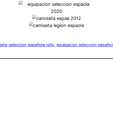
seta seleccion española niño
, 
equipacion seleccion españo