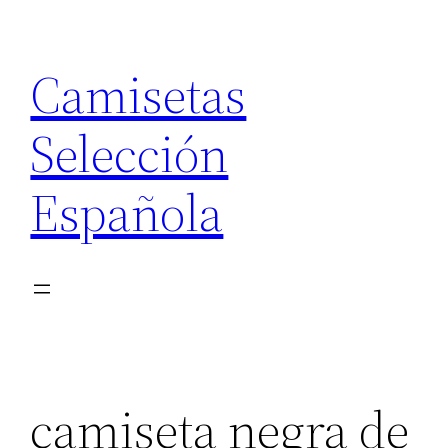
Saltar
al
Camisetas
contenido
Selección
Española
camiseta negra de