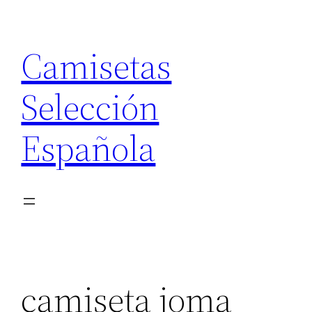
Saltar
al
Camisetas
contenido
Selección
Española
camiseta joma