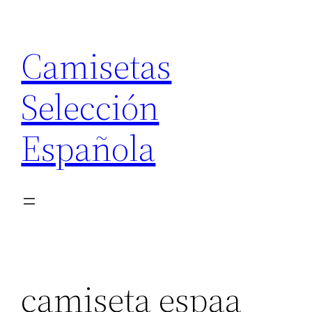
Saltar
al
Camisetas
contenido
Selección
Española
camiseta espaa