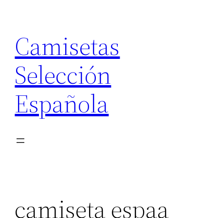
Saltar
al
Camisetas
contenido
Selección
Española
camiseta espaa