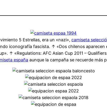
ovimiento 5 Estrellas, era un «nazi»,
camiseta selecci
ndo iconografía fascista. ↑ «Dos chilenos aparecen e
up». ↑ «Regulations: AFC Asian Cup 2011 – Qualifier
miseta españa
aunque la campaña se recuerde más po