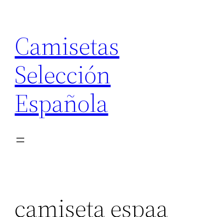
Saltar
al
Camisetas
contenido
Selección
Española
camiseta espaa