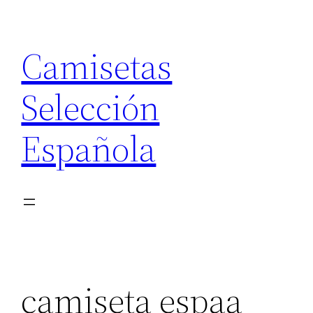
Saltar
al
Camisetas
contenido
Selección
Española
camiseta espaa