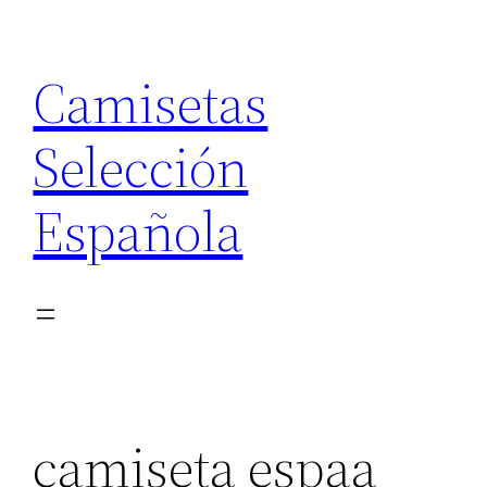
Saltar
al
Camisetas
contenido
Selección
Española
camiseta espaa