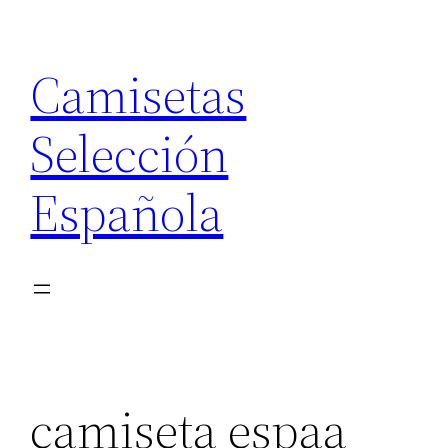
Saltar
al
Camisetas
contenido
Selección
Española
camiseta espaa