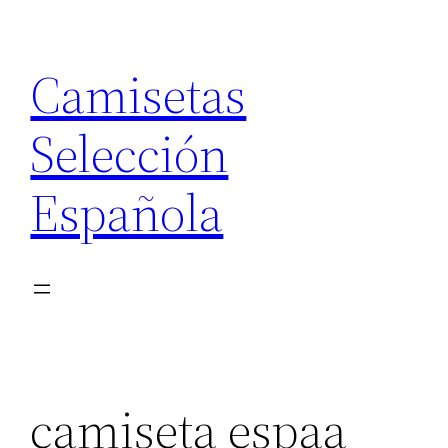
Saltar
al
Camisetas
contenido
Selección
Española
camiseta espaa