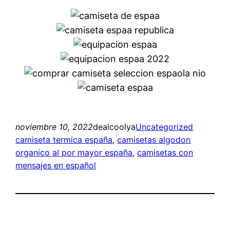
noviembre 10, 2022
dealcoolya
Uncategorized
camiseta termica españa
, 
camisetas algodon
organico al por mayor españa
, 
camisetas con
mensajes en español