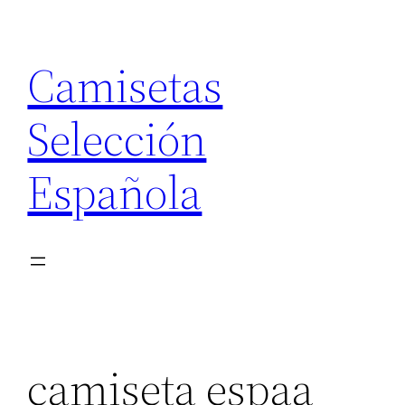
Saltar
al
Camisetas
contenido
Selección
Española
camiseta espaa