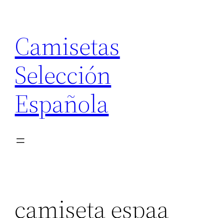
Saltar
al
Camisetas
contenido
Selección
Española
camiseta espaa