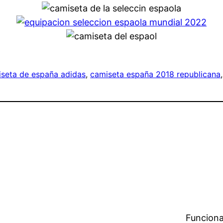
seta de españa adidas
, 
camiseta españa 2018 republicana
,
Funciona