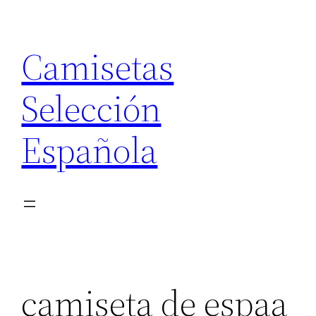
Saltar
al
Camisetas
contenido
Selección
Española
camiseta de espaa