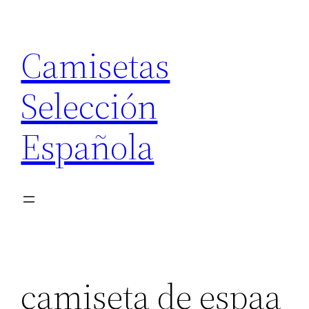
Saltar
al
Camisetas
contenido
Selección
Española
camiseta de espaa