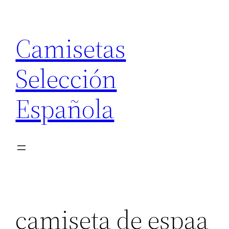
Saltar
al
Camisetas
contenido
Selección
Española
camiseta de espaa