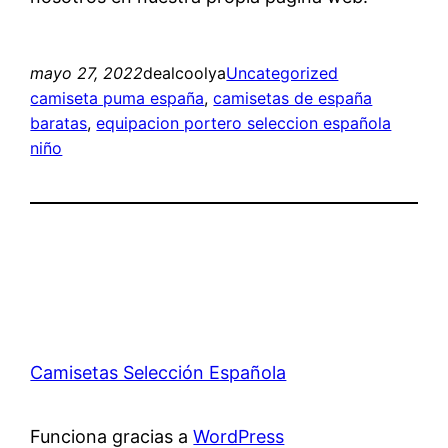
mayo 27, 2022
dealcoolya
Uncategorized
camiseta puma españa
, 
camisetas de españa
baratas
, 
equipacion portero seleccion española
niño
Camisetas Selección Española
Funciona gracias a
WordPress