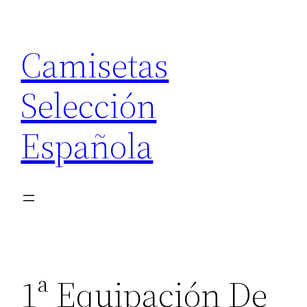
Saltar
al
Camisetas
contenido
Selección
Española
1ª Equipación De